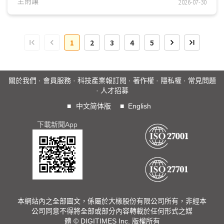
置，而是重新定義企業建立、治理及運用資料資產的方式。隨
王雨讓
2026-07-30
著環境能量採集、超低功耗感測、邊緣AI及無線通訊技術持續
成熟，大量過去無法數位化的實體物件開始具備持續感知能
力，使物聯網由設備連結逐步走向環境感知，並進一步支撐AI
1
2
3
4
5
分析、自動化決策及智慧服務發展，成為企業推動數位轉型的
重要基礎。...
關於我們
·
會員服務
·
科技產業報訂閱
·
著作權
·
隱私權
·
常見問題
·
人才招募
■
中文简体版
■
English
下載新聞App
本網站內之全部圖文，係屬於大椽股份有限公司所有，非經本
公司同意不得將全部或部分內容轉載於任何形式之媒
體 © DIGITIMES Inc. 版權所有