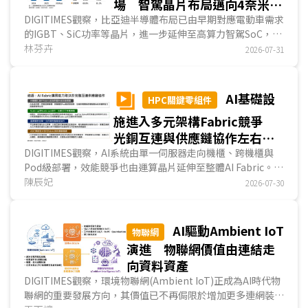
場 智駕晶片布局邁向4奈米
SoC
DIGITIMES觀察，比亞迪半導體布局已由早期對應電動車需求
的IGBT、SiC功率等晶片，進一步延伸至高算力智駕SoC，亦
反映其汽車事業正由電動化上半場走向智慧化下半場。比亞迪
林芬卉
2026-07-31
憑藉逾20年的晶片研發與製造基礎，以及集團內龐大的整車
與智駕車出貨規模，逐步強化車用晶片自研、自產與量產應用
能力；隨璇璣A3進入車規級4奈米規模化量產，其晶片布局由
AI基礎設
HPC關鍵零組件
功率控制走向智駕核心運算，未來亦具延伸至人形機器人等
施進入多元架構Fabric競爭
Physical AI應用的潛力。...
光銅互連與供應鏈協作左右系
統效能
DIGITIMES觀察，AI系統由單一伺服器走向機櫃、跨機櫃與
Pod級部署，效能競爭也由運算晶片延伸至整體AI Fabric。
Scale-up負責節點與機櫃內高速互連，Scale-out則透過
陳辰妃
2026-07-30
NIC/DPU與Leaf-Spine串接AI叢集，完整路徑涵蓋PCIe、交
換器、SerDes、DSP、光模組、線纜與連接器，並形成短距
離銅互連、交換器主幹光互連的分工。隨CSP自研ASIC興起，
AI驅動Ambient IoT
物聯網
AI Fabric將走向多架構與客製化，進一步放大高速I/O、光通
演進 物聯網價值由連結走
訊與台系業者在實體互連供應鏈的切入機會。...
向資料資產
DIGITIMES觀察，環境物聯網(Ambient IoT)正成為AI時代物
聯網的重要發展方向，其價值已不再侷限於增加更多連網裝