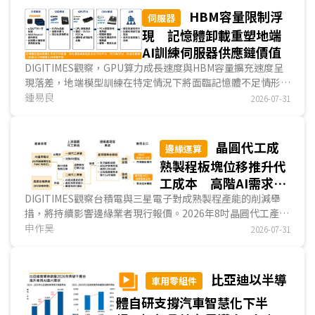
本同步攀升，促使手機品牌調漲整機售價，終端需求因此持續
HBM容量限制浮
伺服器
承壓下，AP出貨量估較2025年同期衰退13.0%。...
現 記憶體卸載重塑地端
AI訓練伺服器供應鏈價值
DIGITIMES觀察，GPU算力成長速度與HBM容量擴充速度呈
現落差，地端模型訓練在特定情況下將面臨記憶體不足情形。
透過軟體資源池化或卸載記憶體等方法，可在不大幅增...
鍾易良
2026-07-31
晶圓代工成
邊緣運算
熟製程板塊位移推升代
工成本 高階AI需求與
產能擴張成本持續造成
DIGITIMES觀察台積電與三星電子對成熟製程產能的削減舉
措，將持續影響邊緣業者現行報價。2026年8吋晶圓代工產能
MCU業者K型分化漲價
減少，加上特定AI產品需求爆發，推升邊緣處理器晶圓代工報
申作昊
2026-07-31
價上漲。下游MCU業者為此於2026年多次調漲價格，同時加
速朝12吋製程過渡。值得注意的是，MCU價格並非齊頭式上
漲，而是呈現高階產品強勢溢價、低階通用型微幅轉嫁的K型
比亞迪以半導
車用零組件
漲價趨勢。...
體自研支撐汽車智慧化下半