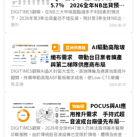
5.7％ 2026全年NB出貨預估
年減7％
DIGITIMES觀察，在NB三大市場面臨諸多不利因素的情況
下，2026年第3季出貨量恐不增反減，預計第3季全球NB出貨
將季減5.7%，與以往第3季為全年出貨高峰明顯不同。2026
張珩
2026-08-07
年第4季出貨量預計將為全年最少，主因品牌及通路業者第3
季已提前完成旺季備貨，並轉以消化庫存為主，加上漲價與促
銷幅度不足往年恐抑制消費。預計2026全年NB全球出貨量
AI驅動高階玻
亞洲供應鏈
1.7億台，較2025年減少約7%。...
纖布需求 帶動台日業者擴產
與第二梯隊供應商布局
DIGITIMES觀察AI晶片封裝大型化、高速傳輸及運算效能提升
趨勢，持續帶動高階ABF載板需求成長，使Low-CTE玻纖布
成為先進封裝不可或缺的關鍵材料。然而，受限於特殊玻璃配
吳孟倫
2026-08-07
方、熔融拉絲、超薄織布及客戶認證等技術門檻，目前有效供
給仍集中於日東紡等少數業者，市場供需維持偏緊格局。展望
未來，隨著日東紡日本與台灣新產能逐步開出，以及台玻、南
POCUS與AI應
物聯網
亞、富喬等台系業者加速布局高階玻纖布市場，第二供應鏈正
用推升需求 手持式超
逐漸成形，然新增產能仍需經歷良率爬坡與客戶驗證階段，方
音波成台廠優先布局醫
屬有效產能。...
材新商機
DIGITIMES觀察，2026年全球約47億人仍無法取得基本醫療
診斷服務。由於傳統超音波設備也受限於價格、體積及檢查排