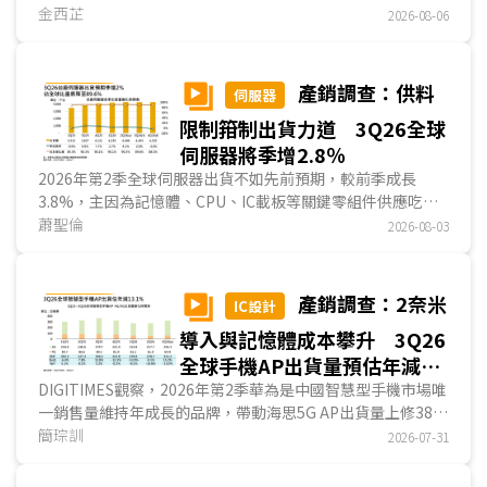
程，難以延伸至第一線場域。手持式超音波將探頭、影像處
金西芷
2026-08-06
理、無線通訊、App與雲端功能整合於單一裝置，是醫學影像
設備中，產品架構最接近ICT產品的一類。隨著POCUS需求增
加，醫療設備大廠、超音波新創與台灣ICT業者相繼投入，競
產銷調查：供料
伺服器
爭已由硬體規格延伸至AI軟體、法規驗證與通路布局。...
限制箝制出貨力道 3Q26全球
伺服器將季增2.8％
2026年第2季全球伺服器出貨不如先前預期，較前季成長
3.8%，主因為記憶體、CPU、IC載板等關鍵零組件供應吃
緊，箝制整機系統出貨力道，但美系大型雲端業者的伺服器採
蕭聖倫
2026-08-03
購量仍季成長11.6%，Agentic AI應用的發展使雲端業者的算
力部署從以加速器為主的AI伺服器，更多已轉向以CPU為主的
運算、儲存伺服器。品牌商出貨則衰退5.6%，除較大型雲端
產銷調查：2奈米
IC設計
業者受到更多供給限制外，一般企業對伺服器漲價亦較難接
導入與記憶體成本攀升 3Q26
受，因而造成出貨不如預期。進入2026年第3季，全球伺服器
出貨量預估將首度突破500萬台大關，較前季季增2.8%，成
全球手機AP出貨量預估年減
長動能雖延續，但因缺料問題壓抑，增速將較前季放緩...
13%
DIGITIMES觀察，2026年第2季華為是中國智慧型手機市場唯
一銷售量維持年成長的品牌，帶動海思5G AP出貨量上修380
萬顆。展望第3季，品牌業者提前為第4季旺季備貨，將帶動
簡琮訓
2026-07-31
全球手機AP出貨量回歸季節性成長，DIGITIMES預估全球手
機AP出貨季增15.2%；惟LPDDR、NAND Flash及2奈米AP成