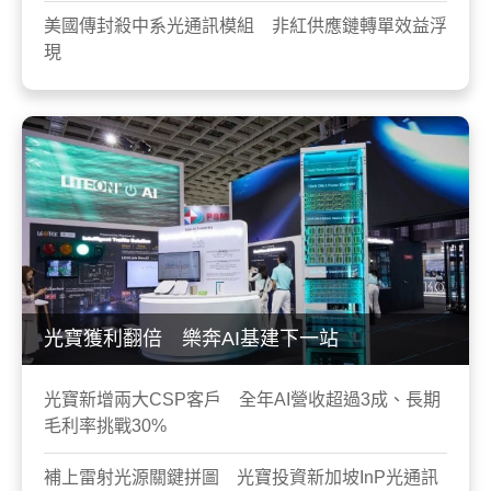
美國傳封殺中系光通訊模組 非紅供應鏈轉單效益浮
現
光寶獲利翻倍 樂奔AI基建下一站
光寶新增兩大CSP客戶 全年AI營收超過3成、長期
毛利率挑戰30%
補上雷射光源關鍵拼圖 光寶投資新加坡InP光通訊