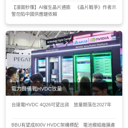
【漫圖秒懂】AI催生晶片通膨 《晶片戰爭》作者示
警勿陷中國供應鏈依賴
電力鏈備戰HVDC放量
台達電HVDC 4Q26可望出貨 放量期落在2027年
BBU有望成800V HVDC架構標配 電池模組廠擴產