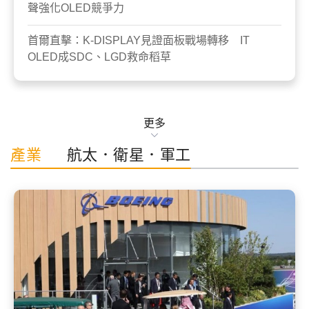
聲強化OLED競爭力
首爾直擊：K-DISPLAY見證面板戰場轉移 IT
OLED成SDC、LGD救命稻草
更多
產業
航太．衛星．軍工