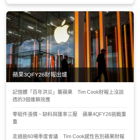
蘋果3QFY26財報出爐
記憶體「百年洪災」襲蘋果 Tim Cook財報上沒說
透的3個連鎖效應
零組件漲價、缺料與匯率三壓 蘋果4QFY26挑戰重
重
走過逾60場季度會議 Tim Cook感性告別蘋果財報