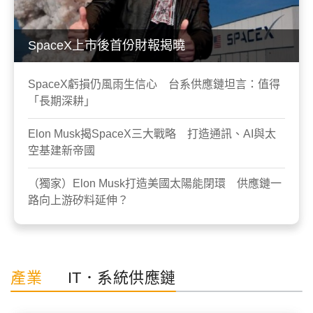
SpaceX上市後首份財報揭曉
SpaceX虧損仍風雨生信心 台系供應鏈坦言：值得
「長期深耕」
Elon Musk揭SpaceX三大戰略 打造通訊、AI與太
空基建新帝國
（獨家）Elon Musk打造美國太陽能閉環 供應鏈一
路向上游矽料延伸？
產業
IT．系統供應鏈