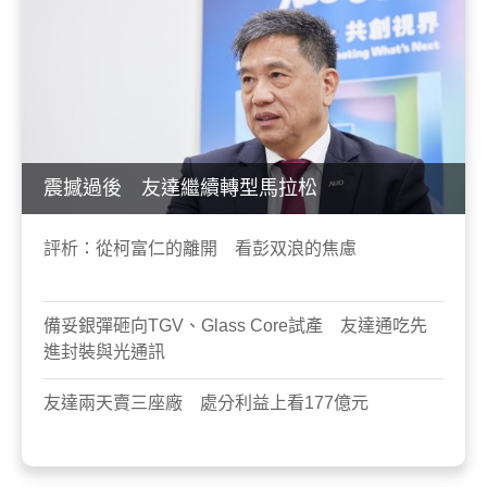
震撼過後 友達繼續轉型馬拉松
評析：從柯富仁的離開 看彭双浪的焦慮
備妥銀彈砸向TGV、Glass Core試產 友達通吃先
進封裝與光通訊
友達兩天賣三座廠 處分利益上看177億元