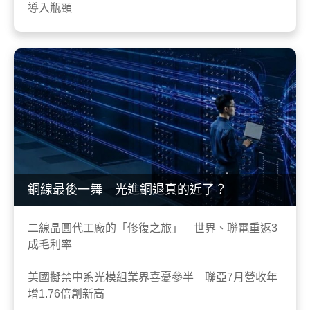
導入瓶頸
銅線最後一舞 光進銅退真的近了？
二線晶圓代工廠的「修復之旅」 世界、聯電重返3
成毛利率
美國擬禁中系光模組業界喜憂參半 聯亞7月營收年
增1.76倍創新高