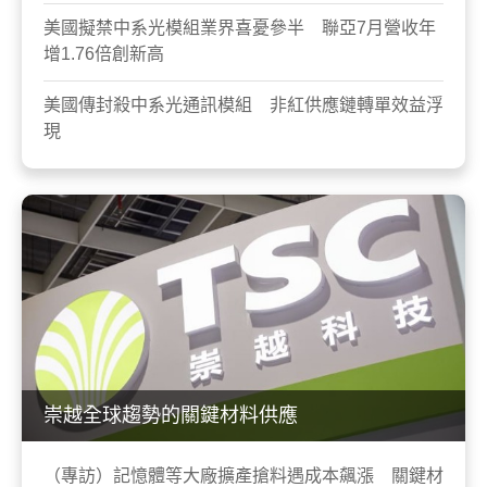
美國擬禁中系光模組業界喜憂參半 聯亞7月營收年
增1.76倍創新高
美國傳封殺中系光通訊模組 非紅供應鏈轉單效益浮
現
崇越全球趨勢的關鍵材料供應
（專訪）記憶體等大廠擴產搶料遇成本飆漲 關鍵材