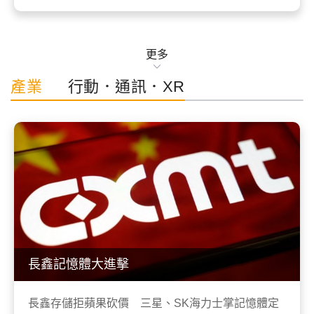
更多
產業
行動．通訊．XR
長鑫記憶體大進擊
長鑫存儲拒蘋果砍價 三星、SK海力士掌記憶體定