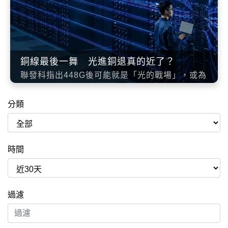
銅線最後一舞 光進銅退真的近了？
聯發科指出448G後可能就是「光的戰場」，或為
銅線傳輸最後一舞，而美國FCC擬限制新款中國
光收發模組進口，儘管對台廠光通訊供應鏈喜憂
分類
參半，但市場已為之瘋狂。
時間
過濾