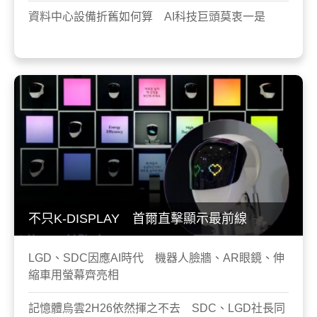
資料中心設備折舊如何算 AI科技巨頭莫衷一是
不只K-DISPLAY 首爾直擊顯示最前線
LGD、SDC因應AI時代 機器人臉牆、AR眼鏡、伸
縮車用螢幕齊亮相
記憶體烏雲2H26依然揮之不去 SDC、LGD社長同