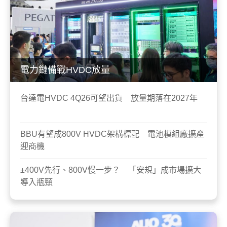
電力鏈備戰HVDC放量
台達電HVDC 4Q26可望出貨 放量期落在2027年
BBU有望成800V HVDC架構標配 電池模組廠擴產
迎商機
±400V先行、800V慢一步？ 「安規」成市場擴大
導入瓶頸