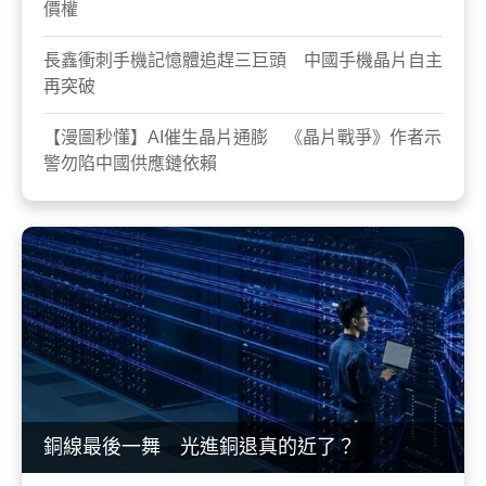
價權
長鑫衝刺手機記憶體追趕三巨頭 中國手機晶片自主
再突破
【漫圖秒懂】AI催生晶片通膨 《晶片戰爭》作者示
警勿陷中國供應鏈依賴
銅線最後一舞 光進銅退真的近了？