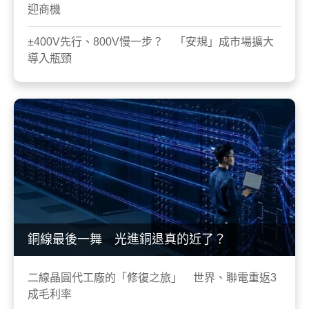
迎商機
±400V先行、800V慢一步？ 「安規」成市場擴大
導入瓶頸
銅線最後一舞 光進銅退真的近了？
二線晶圓代工廠的「修復之旅」 世界、聯電重返3
成毛利率