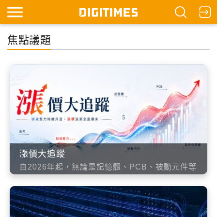
焦點議題
漲價大追蹤
自2026年起，無論是記憶體、PCB、被動元件等
零組件，甚至是晶片設計與製造供應鏈，皆迎來
更激烈的「缺貨漲價」浪潮。DIGITIMES新聞團
隊將持續追蹤，帶來第一手報導。