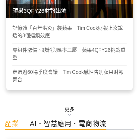
蘋果3QFY26財報出爐
記憶體「百年洪災」襲蘋果 Tim Cook財報上沒說
透的3個連鎖效應
零組件漲價、缺料與匯率三壓 蘋果4QFY26挑戰重
重
走過逾60場季度會議 Tim Cook感性告別蘋果財報
舞台
更多
產業
AI．智慧應用．電商物流