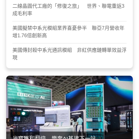
二線晶圓代工廠的「修復之旅」 世界、聯電重返3
成毛利率
美國擬禁中系光模組業界喜憂參半 聯亞7月營收年
增1.76倍創新高
美國傳封殺中系光通訊模組 非紅供應鏈轉單效益浮
現
光寶獲利翻倍 樂奔AI基建下一站