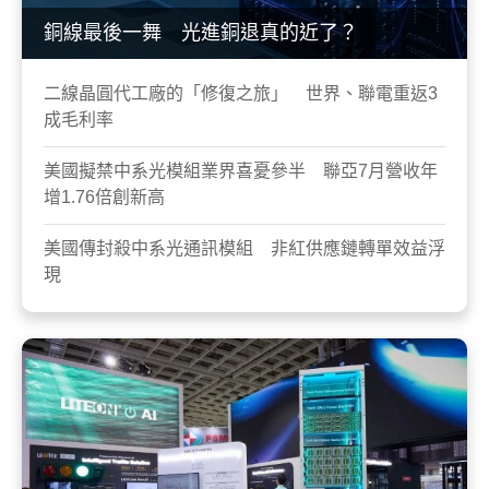
銅線最後一舞 光進銅退真的近了？
二線晶圓代工廠的「修復之旅」 世界、聯電重返3
成毛利率
美國擬禁中系光模組業界喜憂參半 聯亞7月營收年
增1.76倍創新高
美國傳封殺中系光通訊模組 非紅供應鏈轉單效益浮
現