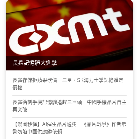
長鑫記憶體大進擊
長鑫存儲拒蘋果砍價 三星、SK海力士掌記憶體定
價權
長鑫衝刺手機記憶體追趕三巨頭 中國手機晶片自主
再突破
【漫圖秒懂】AI催生晶片通膨 《晶片戰爭》作者示
警勿陷中國供應鏈依賴