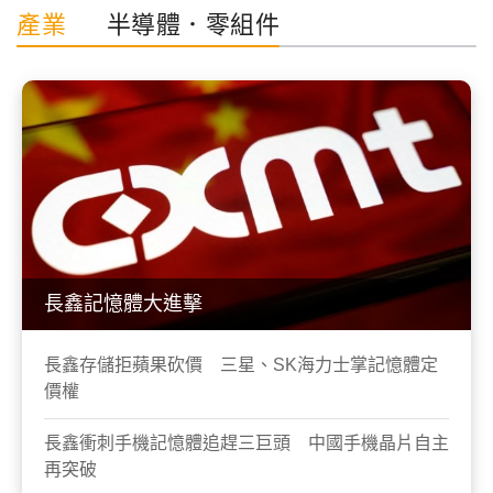
產業
半導體．零組件
長鑫記憶體大進擊
長鑫存儲拒蘋果砍價 三星、SK海力士掌記憶體定
價權
長鑫衝刺手機記憶體追趕三巨頭 中國手機晶片自主
再突破