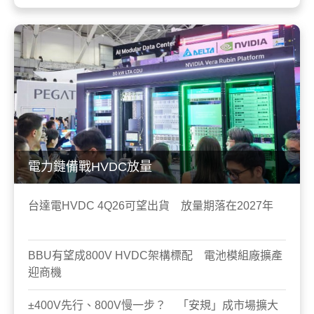
電力鏈備戰HVDC放量
台達電HVDC 4Q26可望出貨 放量期落在2027年
BBU有望成800V HVDC架構標配 電池模組廠擴產
迎商機
±400V先行、800V慢一步？ 「安規」成市場擴大