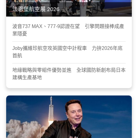
法恩堡航空展 2026
波音737 MAX、777-9認證在望 引擎問題接棒成產
業隱憂
Joby攜維珍航空攻英國空中計程車 力拚2026年底
首航
地緣戰略與零組件優勢並進 全球國防新創布局日本
建構生產基地