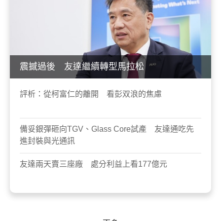
震撼過後 友達繼續轉型馬拉松
評析：從柯富仁的離開 看彭双浪的焦慮
備妥銀彈砸向TGV、Glass Core試產 友達通吃先
進封裝與光通訊
友達兩天賣三座廠 處分利益上看177億元