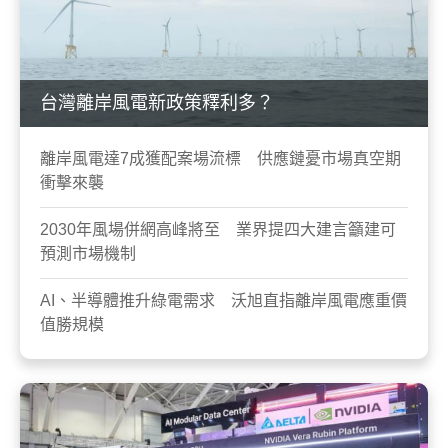
台灣離岸風電新政策釋利多？
離岸風電達7成獲配案場流標 供應鏈憂市場真空期
衝擊來襲
2030年風場併網高峰將至 業界提四大建言籲建可
預測市場機制
AI、半導體推升綠電需求 沃旭直指離岸風電應重價
值勝規模