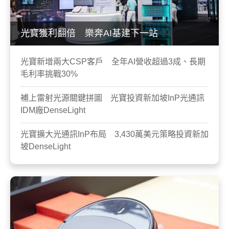
光寶獲利翻倍 樂奔AI基建下一站
光寶新增兩大CSP客戶 全年AI營收超過3成、長期
毛利率挑戰30%
補上雷射光源關鍵拼圖 光寶投資新加坡InP光通訊
IDM廠DenseLight
光寶擴大光通訊InP布局 3,430萬美元策略投資新加
坡DenseLight