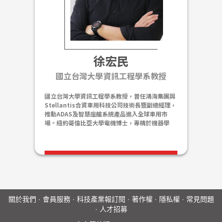
徐宏民
國立台灣大學資訊工程學系教授
國立台灣大學資訊工程學系教授，曾任鴻海集團與
Stellantis合資車用科技公司技術長暨副總經理，
推動ADAS及智慧座艙系統產品進入全球車用市
場。紐約哥倫比亞大學電機博士，專精於機器學
習、電腦視覺、自駕車、機器人等領域。為訊連科
技研發團隊創始成員，慧景科技（thingnario）
共同創辦人，NVIDIA AI Lab計畫主持人；曾任
IBM華生研究中心及美國微軟研究院客座研究員。
擔任多家科技公司AI策略顧問，習慣從學術與產業
雙重視角檢驗技術發展的機會與挑戰。
關於我們
·
會員服務
·
科技產業報訂閱
·
著作權
·
隱私權
·
常見問題
·
人才招募