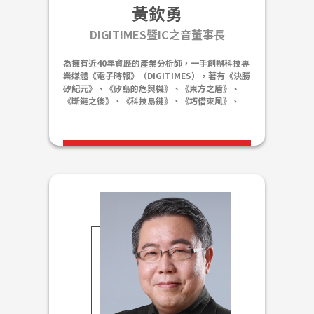
黃欽勇
DIGITIMES暨IC之音董事長
為擁有近40年資歷的產業分析師，一手創辦科技專
業媒體《電子時報》（DIGITIMES），著有《決勝
矽紀元》、《矽島的危與機》、《東方之盾》、
《斷鏈之後》、《科技島鏈》、《巧借東風》、
《西進與長征》、《出擊》、《電腦王國ROC》、
《打造數位台灣》、等多本著作。曾旅居韓國與美
國，受邀至多家國際企業總部及大專院校講授產業
趨勢，遍訪中國、歐美、亞太主要城市。