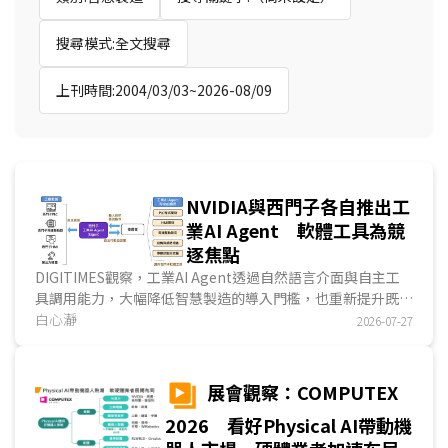
搜尋模式:全文搜尋
上刊時間:2004/03/03~2026-08/09
NVIDIA與西門子各自推出工
業AI Agent 軟體工具為競
逐焦點
DIGITIMES觀察，工業AI Agent透過自然語言介面與自主工
具調用能力，大幅降低智慧製造的導入門檻，也重新提升既有
工業軟體的使用效率。NVIDIA與西門子分別憑藉不同...
白心瀞
2026-07-27
展會觀察：COMPUTEX
2026 看好Physical AI帶動機