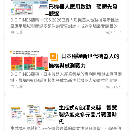
形機器人應用啟動 硬體先發
競逐
DIGITIMES觀察，CES 2026已將人形機器人從整機展示推進
至應用場域與關鍵零組件的實質討論，成為全場最受矚目的焦
點。大量足式與輪式人形機器人將進入製造與家用場域，AI推
白心瀞
2026-01-19
論晶片、靈巧手與觸覺感測技術百家爭鳴，然而，少見AI決策
軟體，顯示機器人軟體面仍未成熟，業者普遍採取硬體優先布
局的策略，先行推進硬體規格完善與量產計畫，以待軟體發展
日本穩握新世代機器人的
跟上...
機構與感測戰力
DIGITIMES觀察，日本機器人產業築基於專利累積與雄厚供應
鏈，機構模組與感測技術將成為新世代機器人發展中的關鍵強
項。日本為全球第一工業機器人大國，儘管在人形機器人整機
白心瀞
2025-12-29
與AI投資的步調相對保守，仍憑藉長年累積的專利與供應鏈，
實現關節模組的高度自主優化，並透過整體的感測架構設計，
實現感測器的小型化與低功耗...
生成式AI浪潮來襲 智慧
製造迎來多元晶片戰國時
代
生成式AI晶片近年來在邊緣運算的重要性與日俱增，不論是傳