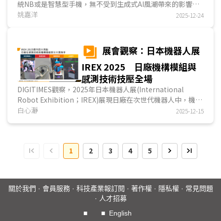
統NB或是智慧型手機，無不受到生成式AI風潮帶來的影響，
而這波風潮也吹向了智慧製造。DIGITIMES觀察，NP...
姚嘉洋
2025-12-24
展會觀察：日本機器人展
IREX 2025 日廠機構模組與
感測技術技壓全場
DIGITIMES觀察，2025年日本機器人展(International
Robot Exhibition；IREX)展現日廠在次世代機器人中，機構
模組與感測技術的傑出能力。日廠在人形機器人整機與AI應用
白心瀞
2025-12-15
開發較為慎重，機構件業者則積極開發人形機器人關節模組，
追求體積小、重量輕且性能高；感測技術方面，機構件業者用
晶片或機構設計的方式取代感測器，而能縮減體積...
1
2
3
4
5
關於我們
·
會員服務
·
科技產業報訂閱
·
著作權
·
隱私權
·
常見問題
·
人才招募
■
■
English