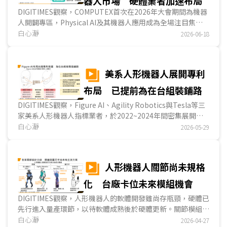
器人市場 硬體業者加速布局
DIGITIMES觀察，COMPUTEX首次在2026年大會期間為機器
人開闢專區，Physical AI及其機器人應用成為全場注目焦點
之一。除長年浸潤機器人領域的NVIDIA外，高通、英特爾與
白心瀞
2026-06-18
聯發科等晶片大廠，也於展會期間偕生態系夥伴積極展示機器
人軟硬體方案。台廠從零組件、模組到整機，大力展示機器人
硬體；軟體應用方面，多由新創業者展出，尚在開發階段，在
美系人形機器人展開專利
不同應用場景探尋可能的應用，顯示目前Physical AI軟體層
面雖尚未成熟落地，硬體業者已搶先進入市場布局。...
布局 已提前為在台組裝鋪路
DIGITIMES觀察，Figure AI、Agility Robotics與Tesla等三
家美系人形機器人指標業者，於2022~2024年間密集展開專
利布局，以關節設計為核心，其次為軟體布局。Figure AI強
白心瀞
2026-05-29
調整體關節架構、零組件模組化與AI決策系統，試圖加速量產
進程，且已展開在台的設計專利布局；Agility Robotics以搬
運倉儲貨物為預設應用場景，聚焦於下肢設計與安全機制，從
人形機器人關節尚未規格
零組件延伸至整體機構設計；Tesla則憑藉電動車廠資源，布
局手臂、視覺處理與充電系統。...
化 台廠卡位未來模組機會
DIGITIMES觀察，人形機器人的軟體開發雖尚存瓶頸，硬體已
先行進入量產環節，以待軟體成熟後於硬體更新。關節模組佔
硬體成本6成，屬於量產關鍵，然因設計複雜、各家業者方案
白心瀞
2026-04-27