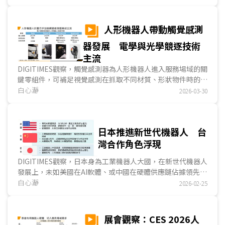
大異，目前仍處少量且高度客製化階段，尚未出現主流設計方
案。台廠在傳動元件、馬達等關節模組的關鍵零組件具備技術
優勢，已著手為後續規格化、模組化布局，且因地緣風險升
人形機器人帶動觸覺感測
溫，有望深化與美系品牌業者的合作。...
器發展 電學與光學競逐技術
主流
DIGITIMES觀察，觸覺感測器為人形機器人進入服務場域的關
鍵零組件，可補足視覺感測在抓取不同材質、形狀物件時的不
足，提升靈巧手的抓取能力，因此受到人形機器人整...
白心瀞
2026-03-30
日本推進新世代機器人 台
灣合作角色浮現
DIGITIMES觀察，日本身為工業機器人大國，在新世代機器人
發展上，未如美國在AI軟體、或中國在硬體供應鏈佔據領先態
勢。指標業者如川崎重工、軟銀集團與Panasonic正藉由對外
白心瀞
2026-02-25
合作與購併，加速發展人形機器人、AI機器人與服務場域應
用。對外合作方面...
展會觀察：CES 2026人