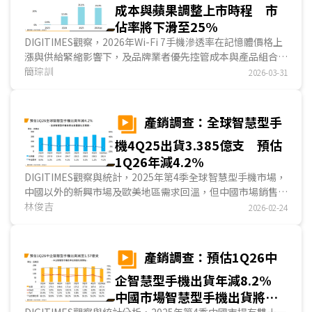
成本與蘋果調整上市時程 市
佔率將下滑至25%
DIGITIMES觀察，2026年Wi-Fi 7手機滲透率在記憶體價格上
漲與供給緊縮影響下，及品牌業者優先控管成本與產品組合，
導致導入節奏放緩。儘管高通(Qualcomm)與聯發科的高階手
簡琮訓
2026-03-31
機AP平台已普遍支援Wi-Fi 7，實際終端採用仍受限於手機品
牌考量射頻設計複雜度與成本壓力，呈現高階機種優先導入、
中高階市場相對保守的態勢。整體而言，在蘋果(Apple)加入
產銷調查：全球智慧型手
市場後，支援Wi-Fi 7的手機滲透率在2025年提升至26.1%，
機4Q25出貨3.385億支 預估
然2026年因蘋果調整新機上市時程，滲透率預期略為下滑至
25%。...
1Q26年減4.2%
DIGITIMES觀察與統計，2025年第4季全球智慧型手機市場，
中國以外的新興市場及歐美地區需求回溫，但中國市場銷售下
滑，全球智慧型手機市場出貨年增1.2%，為3.385億支....
林俊吉
2026-02-24
產銷調查：預估1Q26中
企智慧型手機出貨年減8.2%
中國市場智慧型手機出貨將年
DIGITIMES觀察與統計分析，2025年第4季中國市場有雙十一