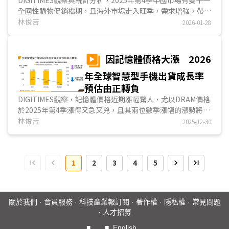
減6.5%
全國性購物促銷檔期，且海外市場走入旺季，需求增強，帶動
中企整體智慧型手機出貨達1.876億支，季增6.0%，但年減
林俊吉
2026-01-28
1.6%；中企2025全年智慧型手機出貨為7.112億支，年成長
2.2%；中國市場智慧型手機2025年第4季出貨為7,610萬支，
季增14.3%；中國市場智慧型手機2025全年出貨則為2.873億
因記憶體價格大漲 2026
支，年減0.6%。...
年全球智慧型手機出貨成長率
預估由正轉負
DIGITIMES觀察，記憶體價格近期漲幅驚人，尤以DRAM價格
於2025年第4季漲得又急又兇，且其兩位數季漲幅的漲勢將延
續至2026年首季，嚴重衝擊包含智慧型手機在內的消費性電
林俊吉
2025-12-30
子出貨與銷售市況。DIGITIMES據供應鏈資訊，下調全球
2026年智慧型手機出貨預估至12.022億支，年成長率下修
為-1.6%。...
1
2
3
4
5
關於我們
·
會員服務
·
科技產業報訂閱
·
著作權
·
隱私權
·
常見問題
·
人才招募
■
■
English