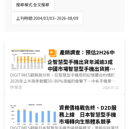
搜尋模式:全文搜尋
上刊時間:2004/03/03~2026-08/09
產銷調查：預估2H26中
企智慧型手機出貨年減逾3成
中國市場智慧型手機出貨將呈
兩位數年減
DIGITIMES觀察與分析，在智慧型手機用的記憶體合約價於
2026年上半兩季動輒50~80%漲幅的衝擊下，中系手機業者
不僅大幅削減中低價機款出貨，亦無力於618購物促銷檔期提
林俊吉
2026-07-22
供吸引消費者的足夠折扣，以致於第2季中國智慧型手機業者
整體出貨下滑至1.305億支，季減13.3%，年減25.5%；中國
市場智慧型手機2026年第2季出貨6,360萬支，季減10.7%，
資費價格戰告終、D2D服
與2025年同期相較，減少11.7%。...
務上線 日本智慧型手機
市場轉向生態體系競爭
DIGITIMES觀察日本智慧型手機市場發展概況，重點包括電信