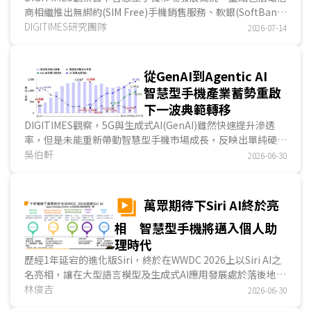
商相繼推出無綁約(SIM Free)手機銷售服務、軟銀(SoftBank)
宣布調高資費、日本全面邁入手機直連衛星(Direct-to-
DIGITIMES研究團隊
2026-07-14
Device；D2D)服務等，從軟性(如服務)或硬體(如終端裝置)面
向來看，日本市場競爭格局正從「通訊品質」和「價格」等單
一服務，升級為「生態系統」、「平台」等整體使用體驗。...
從GenAI到Agentic AI
智慧型手機產業蓄勢重啟
下一波典範轉移
DIGITIMES觀察，5G與生成式AI(GenAI)雖然快速提升滲透
率，但是未能重新帶動智慧型手機市場成長，反映出單純硬體
升級與功能強化已難創造新的換機需求。從2026年G...
吳伯軒
2026-06-30
萬眾期待下Siri AI終於亮
相 智慧型手機將邁入個人助
理時代
歷經1年延宕的進化版Siri，終於在WWDC 2026上以Siri AI之
名亮相，讓在大型語言模型及生成式AI應用發展處於落後地位
的蘋果迎頭趕上競爭者。DIGITIMES認為，相較於...
林俊吉
2026-06-30