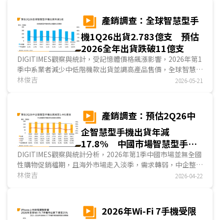
產銷調查：全球智慧型手
機1Q26出貨2.783億支 預估
2026全年出貨跌破11億支
DIGITIMES觀察與統計，受記憶體價格飆漲影響，2026年第1
季中系業者減少中低階機款出貨並調高產品售價，全球智慧型
手機出貨量較2025年同期下滑5.6%，為2.783億支；展望
林俊吉
2026-05-21
2026年第2季，記憶體價格於2026年上半持續大漲，致使中
系業者擴大減少中低階機款出貨，預估全球智慧型手機出貨量
將較2025年同期下滑1成。...
產銷調查：預估2Q26中
企智慧型手機出貨年減
17.8% 中國市場智慧型手機
出貨將年減5.4%
DIGITIMES觀察與統計分析，2026年第1季中國市場並無全國
性購物促銷檔期，且海外市場走入淡季，需求轉弱，中企整體
智慧型手機出貨下滑至1.533億支，季減18.3%，年減
林俊吉
2026-04-22
10.6%；中國市場智慧型手機2026年第1季出貨7,200萬支，
季減5.4%，與2025年同期相較，減少0.7%。...
2026年Wi-Fi 7手機受限