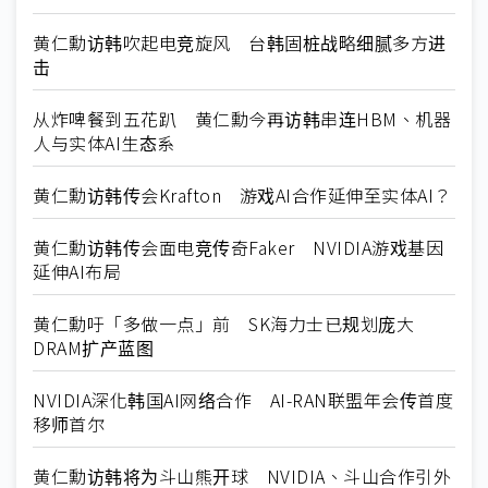
黄仁勳访韩吹起电竞旋风 台韩固桩战略细腻多方进
击
从炸啤餐到五花趴 黄仁勳今再访韩串连HBM、机器
人与实体AI生态系
黄仁勳访韩传会Krafton 游戏AI合作延伸至实体AI？
黄仁勳访韩传会面电竞传奇Faker NVIDIA游戏基因
延伸AI布局
黄仁勳吁「多做一点」前 SK海力士已规划庞大
DRAM扩产蓝图
NVIDIA深化韩国AI网络合作 AI-RAN联盟年会传首度
移师首尔
黄仁勳访韩将为斗山熊开球 NVIDIA、斗山合作引外