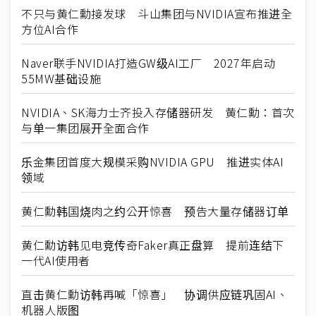
不只与黄仁勳接发球 斗山集团与NVIDIA宣布推进全
方位AI合作
Naver联手NVIDIA打造GW级AI工厂 2027年启动
55MW基础设施
NVIDIA、SK海力士齐投入存储器研发 黄仁勳：首次
与单一集团展开全面合作
乐金集团首度大规模采购NVIDIA GPU 推进实体AI
领域
黄仁勳韩国烧肉之约公开惊喜 预告大量存储器订单
黄仁勳访韩见电竞传奇Faker真正盘算 提前连结下
一代AI使用者
直击黄仁勳访韩再喊「惊喜」 协调供应链巩固AI、
机器人版图