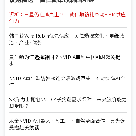
议题精选－黄仁勳串联韩国AI链
评析：三星仍在牌桌上？ 黄仁勳访韩牵动HBM供应
角力
韩国获Vera Rubin优先供应 黄仁勳揭文化、地缘政
治、产业3优势
黄仁勳为何选择韩国？NVIDIA牵制中国AI崛起关键一
步
NVIDIA黄仁勳访韩接连会晤游戏巨头 推动实体AI合
作
SK海力士拥抱NVIDIA长约获需求保障 未来议价能力
却受限？
乐金NVIDIA机器人、AI工厂、自驾全面合作 具光谟
受邀赴美续谈