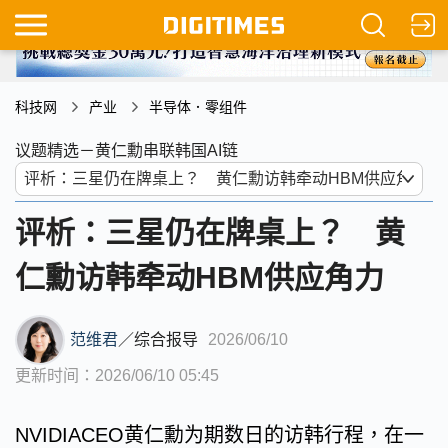
科技网
产业
半导体．零组件
议题精选－黄仁勳串联韩国AI链
评析：三星仍在牌桌上？ 黄
仁勳访韩牵动HBM供应角力
范维君
／
综合报导
2026/06/10
更新时间：2026/06/10 05:45
NVIDIACEO黄仁勳为期数日的访韩行程，在一