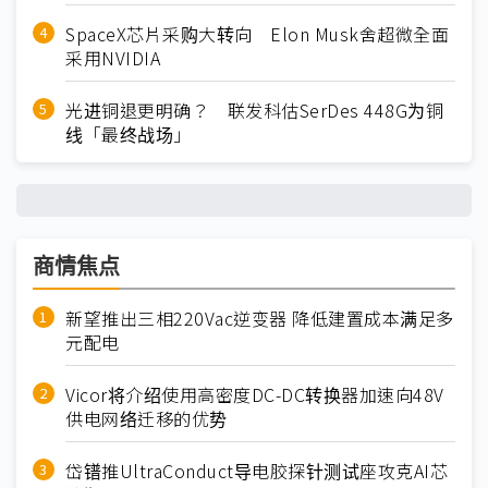
SpaceX芯片采购大转向 Elon Musk舍超微全面
采用NVIDIA
光进铜退更明确？ 联发科估SerDes 448G为铜
线「最终战场」
商情焦点
新望推出三相220Vac逆变器 降低建置成本满足多
元配电
Vicor将介绍使用高密度DC-DC转换器加速向48V
供电网络迁移的优势
岱镨推UltraConduct导电胶探针测试座攻克AI芯