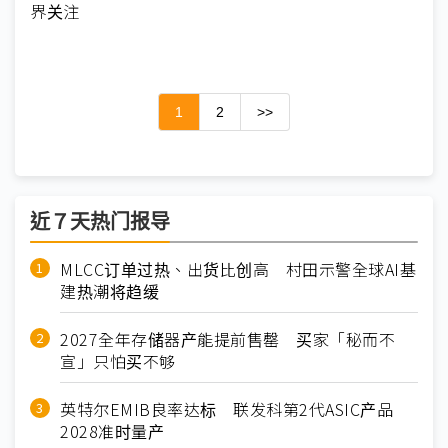
界关注
1
2
>>
近７天热门报导
MLCC订单过热、出货比创高 村田示警全球AI基
建热潮将趋缓
2027全年存储器产能提前售罄 买家「秘而不
宣」只怕买不够
英特尔EMIB良率达标 联发科第2代ASIC产品
2028准时量产