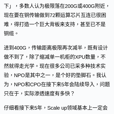
下」，多数人认为极限落在200G或400G附近，
现在要在铜传输做到72颗运算芯片互连已很困
难，得打造一个巨大背板来支持，甚至已不是
铜缆。
进到400G，传输距离极限再次减半，既有设计
做不到了，除了缩减单一机柜的XPU数量，不
然就得走光学。现在很多公司已采多种技术实
验，NPO是其中之一，是个好的垫脚石。我认
为，NPO和CPO在接下来5年会陆续导入，问题
只在于，实际渗透速度有多快？
仔细看接下来5年，Scale up领域基本上一定会