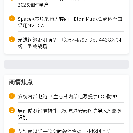
2028准时量产
SpaceX芯片采购大转向 Elon Musk舍超微全面
采用NVIDIA
光进铜退更明确？ 联发科估SerDes 448G为铜
线「最终战场」
商情焦点
系统内部电路中 主芯片内部电源提供EOS防护
屏南偏乡智能韧性扎根 东港安泰医院导入AI影像
识别
英特蒙以新一代实时软件推动工业控制革新