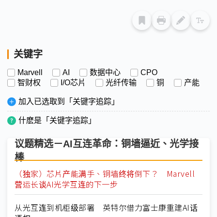
关键字
Marvell
AI
数据中心
CPO
智财权
I/O芯片
光纤传输
铜
产能
加入已选取到「关键字追踪」
什麽是「关键字追踪」
议题精选－AI互连革命：铜墙逼近、光学接
棒
（独家）芯片产能满手、铜墙终将倒下？ Marvell
营运长谈AI光学互连的下一步
从光互连到机柜级部署 英特尔借力富士康重建AI话