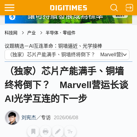
科技网
产业
半导体．零组件
议题精选－AI互连革命：铜墙逼近、光学接棒
（独家）芯片产能满手、铜墙
终将倒下？ Marvell营运长谈
AI光学互连的下一步
刘宪杰
／
专访
2026/06/08