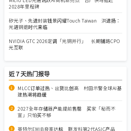
Micro LED光通讯跃AI商机新亮点 台厂快马追赶
2028年里程碑
矽光子、先进封装钱景闪耀Touch Taiwan 洪进扬：
光进铜退时代来临
NVIDIA GTC 2026定调「光铜并行」 长期铺路CPO
光互联
近７天热门报导
MLCC订单过热、出货比创高 村田示警全球AI基
建热潮将趋缓
2027全年存储器产能提前售罄 买家「秘而不
宣」只怕买不够
英特尔EMIB良率达标 联发科第2代ASIC产品