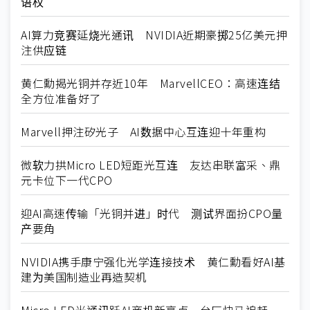
语权
AI算力竞赛延烧光通讯 NVIDIA近期豪掷25亿美元押
注供应链
黄仁勳揭光铜并存近10年 MarvellCEO：高速连结
全方位准备好了
Marvell押注矽光子 AI数据中心互连迎十年重构
微软力拱Micro LED短距光互连 友达串联富采、鼎
元卡位下一代CPO
迎AI高速传输「光铜并进」时代 测试界面扮CPO量
产要角
NVIDIA携手康宁强化光学连接技术 黄仁勳看好AI基
建为美国制造业再造契机