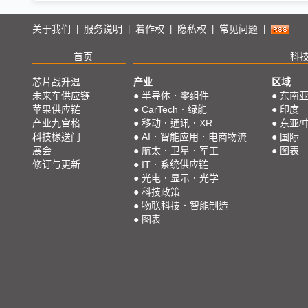
关于我们
服务说明
着作权
隐私权
常见问题
|
|
|
|
|
首页
科
芯片战升温
产业
区域
未来车供应链
●
半导体．零组件
●
东南
苹果供应链
●
CarTech．绿能
●
印度
产业九宫格
●
移动．通讯．XR
●
东亚/
科技椽送门
●
AI．智能应用．电商物流
●
国际
展会
●
航太．卫星．军工
●
图表
修订与更新
●
IT．系统供应链
●
光电．显示．光学
●
科技政策
●
物联科技．智能制造
●
图表