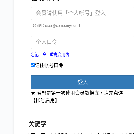
【范例：user@company.com】
忘记口令
|
重寄启用信
记住帐号口令
登入
★ 若您是第一次使用会员数据库，请先点选
【帐号启用】
关键字