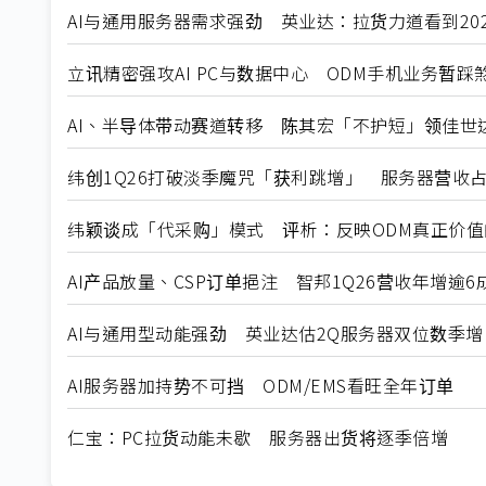
AI与通用服务器需求强劲 英业达：拉货力道看到20
立讯精密强攻AI PC与数据中心 ODM手机业务暂踩
AI、半导体带动赛道转移 陈其宏「不护短」领佳世达
纬创1Q26打破淡季魔咒「获利跳增」 服务器营收占
纬颖谈成「代采购」模式 评析：反映ODM真正价值
AI产品放量、CSP订单挹注 智邦1Q26营收年增逾6
AI与通用型动能强劲 英业达估2Q服务器双位数季增
AI服务器加持势不可挡 ODM/EMS看旺全年订单
仁宝：PC拉货动能未歇 服务器出货将逐季倍增