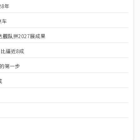
28年
煞车
舰队拼2027展成果
比逼近8成
的第一步
成