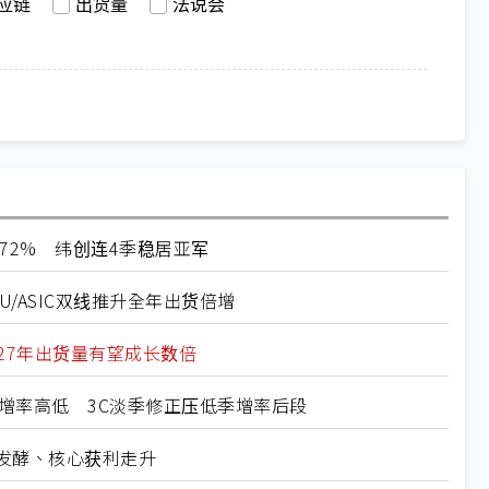
应链
出货量
法说会
破72% 纬创连4季稳居亚军
U/ASIC双线推升全年出货倍增
027年出货量有望成长数倍
定年增率高低 3C淡季修正压低季增率后段
益发酵、核心获利走升