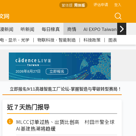
评估申请
登入
繁体版
简体版
文网
漫新闻
听新闻
每日椽真
商情
AI EXPO Taiwan
COM
电．显示．光学
｜
物联科技．智能制造
｜
科技政策
｜
图表
立即报名9/11高雄智能工厂论坛-掌握智造与零碳转型赛局！
近７天热门报导
MLCC订单过热、出货比创高 村田示警全球
AI基建热潮将趋缓