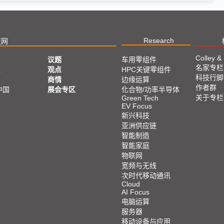
Research
技网
Colley &
议题
车用零组件
名家专栏
亚
观点
HPC关键零组件
科技行脚
商情
边缘运算
作者群
中国
展会专区
化合物/功率半导体
关于专栏
Green Tech
EV Focus
新兴科技
亚洲供应链
智能制造
智能家庭
物联网
宽频与无线
次时代移动通讯
Cloud
AI Focus
电脑运算
服务器
移动设备与应用