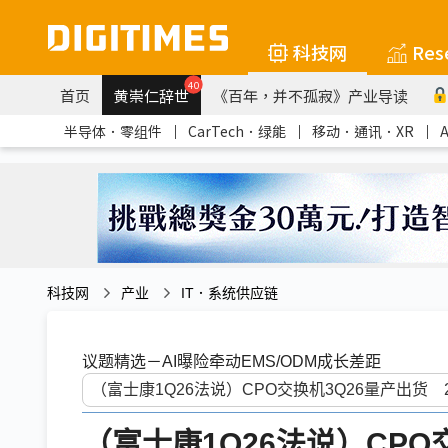
科技网
Res
40
首页
黄崇仁辞世
《百年，并不孤寂》产业导读
半导体．零组件
｜
CarTech．绿能
｜
移动．通讯．XR
｜
科技网
产业
IT．系统供应链
议题精选－AI曝险牵动EMS/ODM成长差距
（富士康1Q26法说）CPO交