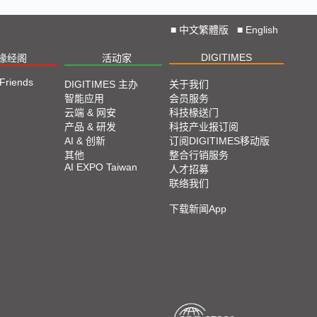
■
中文繁體版
■
English
DIGITIMES
椽经阁
活动家
 Friends
DIGITIMES 主办
关于我们
智能应用
会员服务
云端 & 网安
科技椽送门
产品 & 研发
科技产业报订阅
AI & 创新
订阅DIGITIMES移动版
其他
整合行销服务
AI EXPO Taiwan
人才招募
联络我们
下载新闻App