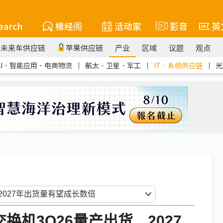
earch
椽经阁
活动家
影音
英
未来车供应链
苹果供应链
产业
区域
议题
观点
AI．智能应用．电商物流
｜
航太．卫星．军工
｜
IT．系统供应链
｜
光
换机3Q26量产出货 2027