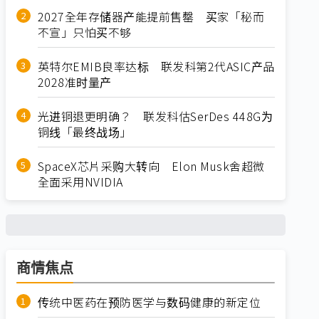
2027全年存储器产能提前售罄 买家「秘而
不宣」只怕买不够
英特尔EMIB良率达标 联发科第2代ASIC产品
2028准时量产
光进铜退更明确？ 联发科估SerDes 448G为
铜线「最终战场」
SpaceX芯片采购大转向 Elon Musk舍超微
全面采用NVIDIA
商情焦点
传统中医药在预防医学与数码健康的新定位