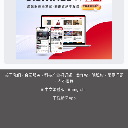
关于我们
·
会员服务
·
科技产业报订阅
·
着作权
·
隐私权
·
常见问题
·
人才招募
■
中文繁體版
■
English
下载新闻App