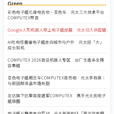
Green
彩色电子纸化身电吉他、变色车 元太三大技术平台
COMPUTEX聚首
Google人形机器人穿上电子纸皮肤 元太切入供应链
AI吃电怪兽催电子纸走向城市与户外 元太迎「大」
成长契机
COMPUTEX 2026首设机器人专区 台厂生态系全阵
容集结
变色电子纸概念车COMPUTEX首亮相 元太李政昊：
与胆固醇液晶市场有别
友达旗下达擎首度进军COMPUTEX 携手元太拓电子
纸版图
电子纸从静态走向互动 元太新架构让「显示效能翻