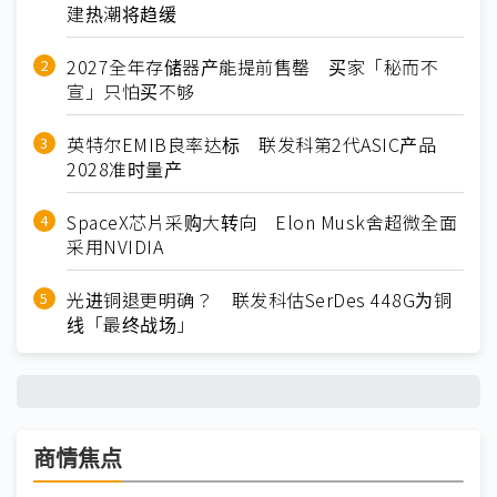
建热潮将趋缓
2027全年存储器产能提前售罄 买家「秘而不
宣」只怕买不够
英特尔EMIB良率达标 联发科第2代ASIC产品
2028准时量产
SpaceX芯片采购大转向 Elon Musk舍超微全面
采用NVIDIA
光进铜退更明确？ 联发科估SerDes 448G为铜
线「最终战场」
商情焦点