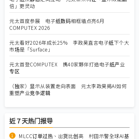
倍」更灵动
元太首度参展 电子纸数码相框墙点亮6月
COMPUTEX 2026
元太看好2026年成长25% 李政昊直言电子纸下个大
市场是「Surface」
元太首登COMPUTEX 携40家夥伴打造电子纸产业
专区
（独家）显示从装置走向表面 元太李政昊揭AI如何
重塑产业竞争逻辑
近７天热门报导
MLCC订单过热、出货比创高 村田示警全球AI基