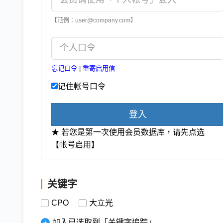
【范例：user@company.com】
忘记口令
|
重寄启用信
记住帐号口令
登入
★ 若您是第一次使用会员数据库，请先点选
【帐号启用】
关键字
CPO
大立光
加入已选取到「关键字追踪」