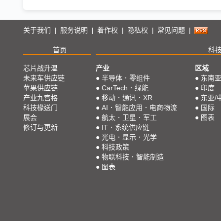
关于我们
服务说明
着作权
隐私权
常见问题
|
|
|
|
|
首页
科
芯片战升温
产业
区域
未来车供应链
●
半导体．零组件
●
东南
苹果供应链
●
CarTech．绿能
●
印度
产业九宫格
●
移动．通讯．XR
●
东亚/
科技椽送门
●
AI．智能应用．电商物流
●
国际
展会
●
航太．卫星．军工
●
图表
修订与更新
●
IT．系统供应链
●
光电．显示．光学
●
科技政策
●
物联科技．智能制造
●
图表