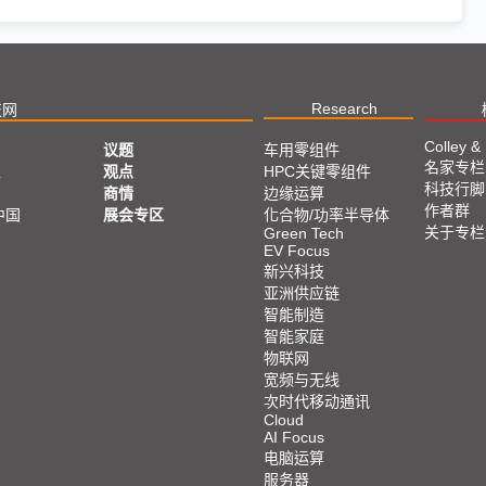
Research
技网
Colley &
议题
车用零组件
名家专栏
亚
观点
HPC关键零组件
科技行脚
商情
边缘运算
作者群
中国
展会专区
化合物/功率半导体
关于专栏
Green Tech
EV Focus
新兴科技
亚洲供应链
智能制造
智能家庭
物联网
宽频与无线
次时代移动通讯
Cloud
AI Focus
电脑运算
服务器