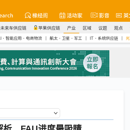
earch
椽经阁
活动家
影音
英
未来车供应链
苹果供应链
产业
区域
议题
观点
AI．智能应用．电商物流
｜
航太．卫星．军工
｜
IT．系统供应链
｜
光
析 FAU进度最吸睛