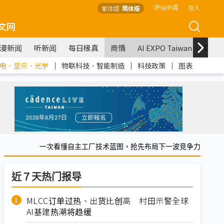
评估申请
登入
繁体版
简体版
文网
漫新闻
听新闻
每日椽真
商情
AI EXPO Taiwan
COM
电．显示．光学
｜
物联科技．智能制造
｜
科技政策
｜
图表
一次看懂自主工厂技术蓝图，抢先布局下一波竞争力
近７天热门报导
MLCC订单过热、出货比创高 村田示警全球
AI基建热潮将趋缓