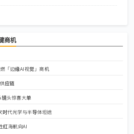
键商机
点燃「边缘AI视觉」商机
讯供应链
日系镜头惊喜大单
劈出次时代光学与半导体坦途
红海航向AI