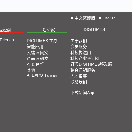
■
中文繁體版
■
English
DIGITIMES
椽经阁
活动家
 Friends
DIGITIMES 主办
关于我们
智能应用
会员服务
云端 & 网安
科技椽送门
产品 & 研发
科技产业报订阅
AI & 创新
订阅DIGITIMES移动版
其他
整合行销服务
AI EXPO Taiwan
人才招募
联络我们
下载新闻App