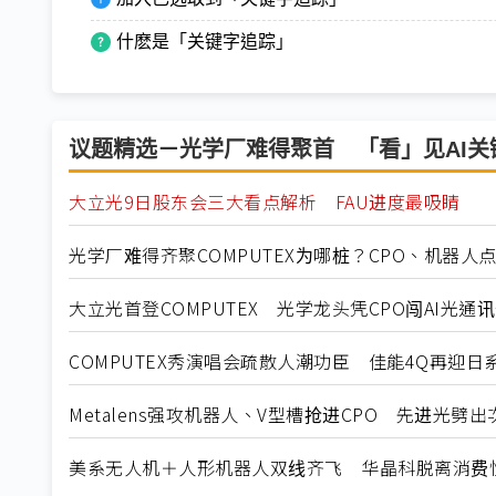
什麽是「关键字追踪」
议题精选－光学厂难得聚首 「看」见AI关
大立光9日股东会三大看点解析 FAU进度最吸睛
光学厂难得齐聚COMPUTEX为哪桩？CPO、机器人
大立光首登COMPUTEX 光学龙头凭CPO闯AI光通
COMPUTEX秀演唱会疏散人潮功臣 佳能4Q再迎
Metalens强攻机器人、V型槽抢进CPO 先进光
美系无人机＋人形机器人双线齐飞 华晶科脱离消费性