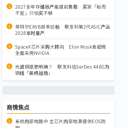
2027全年存储器产能提前售罄 买家「秘而
不宣」只怕买不够
英特尔EMIB良率达标 联发科第2代ASIC产品
2028准时量产
SpaceX芯片采购大转向 Elon Musk舍超微
全面采用NVIDIA
光进铜退更明确？ 联发科估SerDes 448G为
铜线「最终战场」
商情焦点
系统内部电路中 主芯片内部电源提供EOS防
护