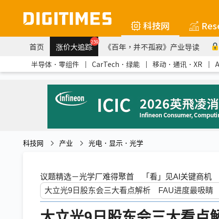
科技网
Res
259
首页
涨价大追踪
《百年，并不孤寂》产业导读
半导体．零组件
｜
CarTech．绿能
｜
移动．通讯．XR
｜
科技网
产业
光电．显示．光学
议题精选－光学厂难得聚首 「看」见AI关键商机
大立光9日股东会三大看点解