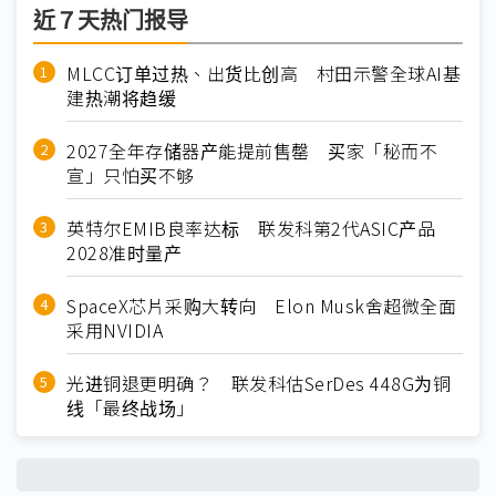
近７天热门报导
MLCC订单过热、出货比创高 村田示警全球AI基
建热潮将趋缓
2027全年存储器产能提前售罄 买家「秘而不
宣」只怕买不够
英特尔EMIB良率达标 联发科第2代ASIC产品
2028准时量产
SpaceX芯片采购大转向 Elon Musk舍超微全面
采用NVIDIA
光进铜退更明确？ 联发科估SerDes 448G为铜
线「最终战场」