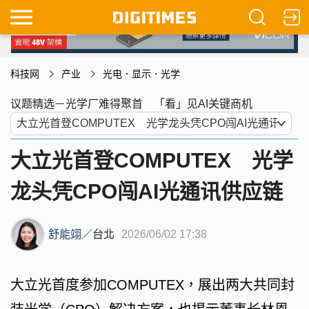
科技网
产业
光电．显示．光学
议题精选－光学厂难得聚首 「看」见AI关键商机
大立光首登COMPUTEX 光学
龙头凭CPO闯AI光通讯供应链
舒能翊
／
台北
2026/06/02 17:38
大立光首度参加COMPUTEX，展出两大共同封