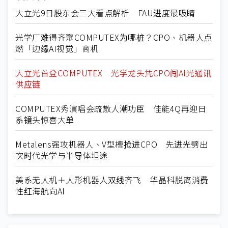
大立光9日股东会三大看点解析 FAU进度最吸睛
光学厂难得齐聚COMPUTEX为哪桩？CPO、机器人点
燃「边缘AI视觉」商机
大立光首登COMPUTEX 光学龙头凭CPO闯AI光通讯
供应链
COMPUTEX秀演唱会疏散人潮功臣 佳能4Q再迎日
系镜头惊喜大单
Metalens强攻机器人、V型槽抢进CPO 先进光劈出
次时代光学与半导体坦途
美系无人机＋人形机器人双线齐飞 华晶科脱离消费
性红海航向AI