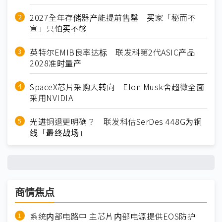
2027全年存储器产能提前售罄 买家「秘而不
宣」只怕买不够
英特尔EMIB良率达标 联发科第2代ASIC产品
2028准时量产
SpaceX芯片采购大转向 Elon Musk舍超微全面
采用NVIDIA
光进铜退更明确？ 联发科估SerDes 448G为铜
线「最终战场」
商情焦点
系统内部电路中 主芯片内部电源提供EOS防护